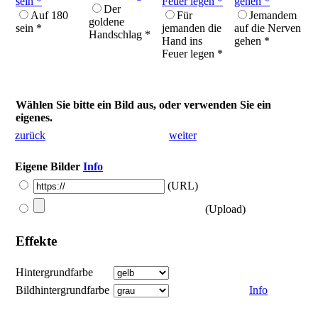
Der
Auf 180
Für
Jemandem
goldene
sein *
jemanden die
auf die Nerven
Handschlag *
Hand ins
gehen *
Feuer legen *
Wählen Sie bitte ein Bild aus, oder verwenden Sie ein
eigenes.
zurück
weiter
Eigene Bilder
Info
(URL)
(Upload)
Effekte
Hintergrundfarbe
Bildhintergrundfarbe
Info