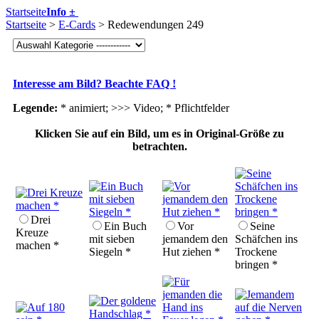
Startseite
Info ±
Startseite
>
E-Cards
> Redewendungen 249
Interesse am Bild? Beachte FAQ !
Legende:
* animiert; >>> Video;
* Pflichtfelder
Klicken Sie auf ein Bild, um es in Original-Größe zu
betrachten.
Drei
Ein Buch
Vor
Seine
Kreuze
mit sieben
jemandem den
Schäfchen ins
machen *
Siegeln *
Hut ziehen *
Trockene
bringen *