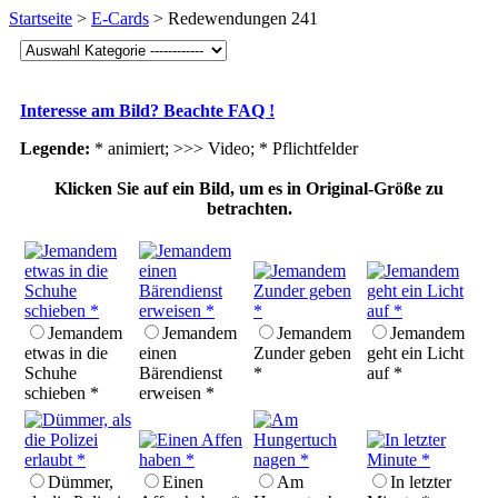
Startseite
>
E-Cards
> Redewendungen 241
Interesse am Bild? Beachte FAQ !
Legende:
* animiert; >>> Video;
* Pflichtfelder
Klicken Sie auf ein Bild, um es in Original-Größe zu
betrachten.
Jemandem
Jemandem
Jemandem
Jemandem
etwas in die
einen
Zunder geben
geht ein Licht
Schuhe
Bärendienst
*
auf *
schieben *
erweisen *
Dümmer,
Einen
Am
In letzter