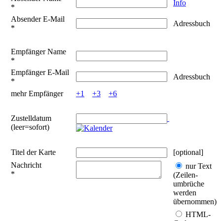
Info
*
Absender E-Mail
Adressbuch
*
Empfänger Name
*
Empfänger E-Mail
Adressbuch
*
mehr Empfänger
+1
+3
+6
Zustelldatum
(leer=sofort)
Titel der Karte
[optional]
Nachricht
nur Text
*
(Zeilen­
umbrüche
werden
übernommen)
HTML-