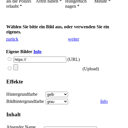
als die Polizei
Affen haben *
Hungertuch
Minute *
erlaubt *
nagen *
Wählen Sie bitte ein Bild aus, oder verwenden Sie ein
eigenes.
zurück
weiter
Eigene Bilder
Info
(URL)
(Upload)
Effekte
Hintergrundfarbe
Bildhintergrundfarbe
Info
Inhalt
Absender Name