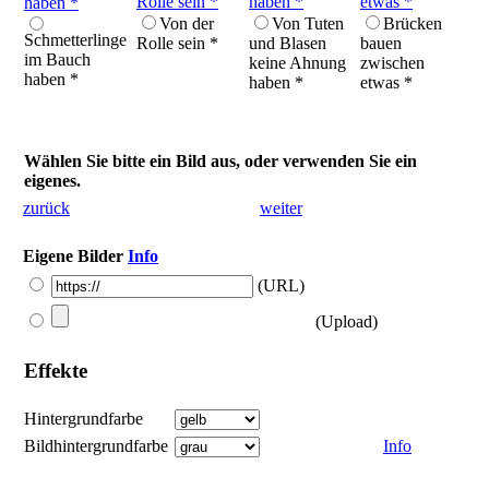
Von der
Von Tuten
Brücken
Schmetterlinge
Rolle sein *
und Blasen
bauen
im Bauch
keine Ahnung
zwischen
haben *
haben *
etwas *
Wählen Sie bitte ein Bild aus, oder verwenden Sie ein
eigenes.
zurück
weiter
Eigene Bilder
Info
(URL)
(Upload)
Effekte
Hintergrundfarbe
Bildhintergrundfarbe
Info