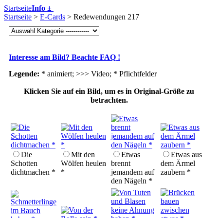
Startseite
Info ±
Startseite
>
E-Cards
> Redewendungen 217
Interesse am Bild? Beachte FAQ !
Legende:
* animiert; >>> Video;
* Pflichtfelder
Klicken Sie auf ein Bild, um es in Original-Größe zu
betrachten.
Die
Mit den
Etwas
Etwas aus
Schotten
Wölfen heulen
brennt
dem Ärmel
dichtmachen *
*
jemandem auf
zaubern *
den Nägeln *