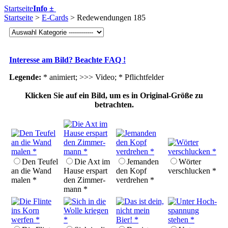
Startseite
Info ±
Startseite
>
E-Cards
> Redewendungen 185
Interesse am Bild? Beachte FAQ !
Legende:
* animiert; >>> Video;
* Pflichtfelder
Klicken Sie auf ein Bild, um es in Original-Größe zu
betrachten.
Den Teufel
Die Axt im
Jemanden
Wörter
an die Wand
Hause erspart
den Kopf
verschlucken *
malen *
den Zimmer­
verdrehen *
mann *