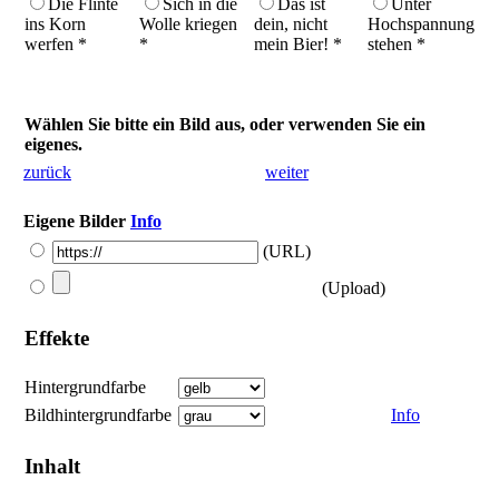
Die Flinte
Sich in die
Das ist
Unter
ins Korn
Wolle kriegen
dein, nicht
Hoch­spannung
werfen *
*
mein Bier! *
stehen *
Wählen Sie bitte ein Bild aus, oder verwenden Sie ein
eigenes.
zurück
weiter
Eigene Bilder
Info
(URL)
(Upload)
Effekte
Hintergrundfarbe
Bildhintergrundfarbe
Info
Inhalt