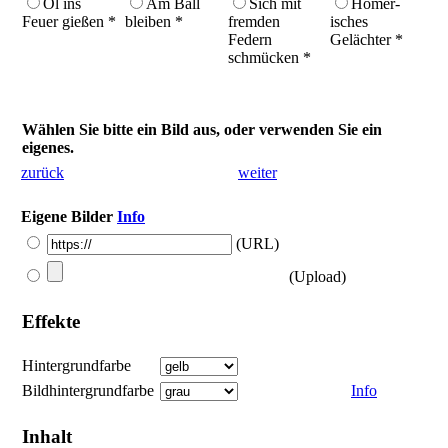
Öl ins
Am Ball
Sich mit
Homer­
Feuer gießen *
bleiben *
fremden
isches
Federn
Gelächter *
schmücken *
Wählen Sie bitte ein Bild aus, oder verwenden Sie ein
eigenes.
zurück
weiter
Eigene Bilder
Info
(URL)
(Upload)
Effekte
Hintergrundfarbe
Bildhintergrundfarbe
Info
Inhalt