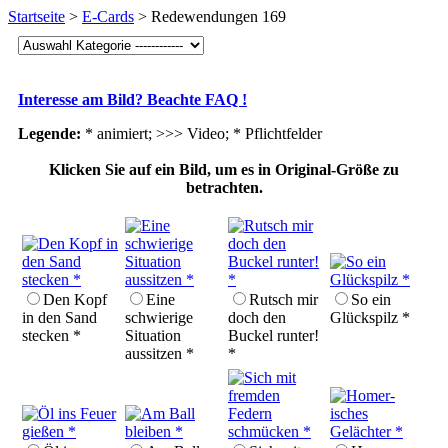
Startseite
>
E-Cards
> Redewendungen 169
Interesse am Bild? Beachte FAQ !
Legende:
* animiert; >>> Video;
* Pflichtfelder
Klicken Sie auf ein Bild, um es in Original-Größe zu
betrachten.
Den Kopf
Eine
Rutsch mir
So ein
in den Sand
schwierige
doch den
Glückspilz *
stecken *
Situation
Buckel runter!
aussitzen *
*