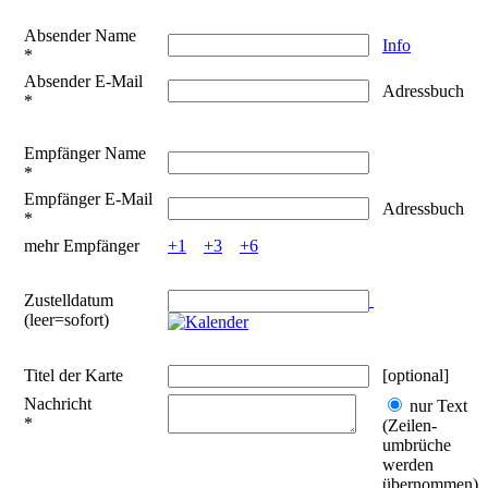
Absender Name
Info
*
Absender E-Mail
Adressbuch
*
Empfänger Name
*
Empfänger E-Mail
Adressbuch
*
mehr Empfänger
+1
+3
+6
Zustelldatum
(leer=sofort)
Titel der Karte
[optional]
Nachricht
nur Text
*
(Zeilen­
umbrüche
werden
übernommen)