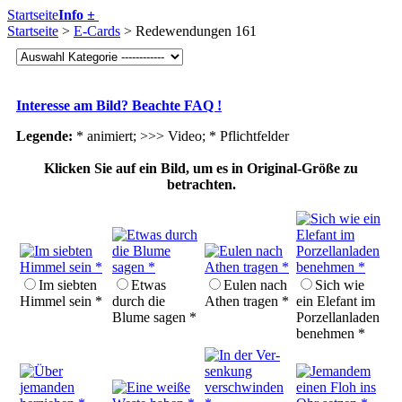
Startseite
Info ±
Startseite
>
E-Cards
> Redewendungen 161
Interesse am Bild? Beachte FAQ !
Legende:
* animiert; >>> Video;
* Pflichtfelder
Klicken Sie auf ein Bild, um es in Original-Größe zu
betrachten.
Im siebten
Etwas
Eulen nach
Sich wie
Himmel sein *
durch die
Athen tragen *
ein Elefant im
Blume sagen *
Porzellan­laden
benehmen *