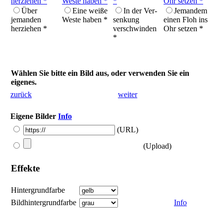
Über
Eine weiße
In der Ver­
Jemandem
jemanden
Weste haben *
senkung
einen Floh ins
herziehen *
verschwinden
Ohr setzen *
*
Wählen Sie bitte ein Bild aus, oder verwenden Sie ein
eigenes.
zurück
weiter
Eigene Bilder
Info
(URL)
(Upload)
Effekte
Hintergrundfarbe
Bildhintergrundfarbe
Info