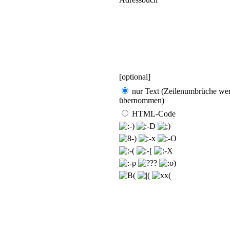
[optional]
nur Text (Zeilen­umbrüche we
übernommen)
HTML-Code