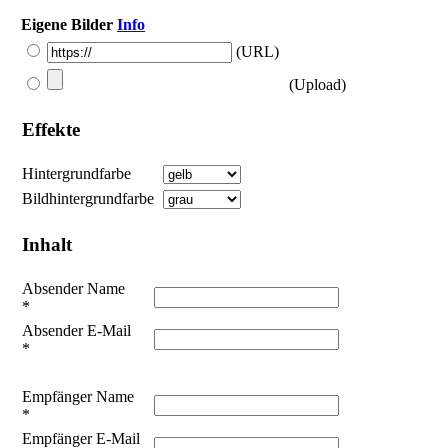
Eigene Bilder
Info
(URL)
(Upload)
Effekte
Hintergrundfarbe
Bildhintergrundfarbe
Inhalt
Absender Name
*
Absender E-Mail
*
Empfänger Name
*
Empfänger E-Mail