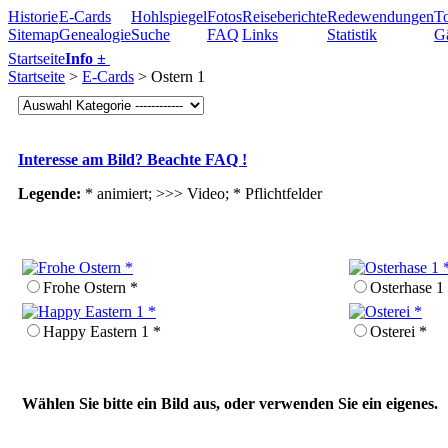
Historie
E-Cards
Hohlspiegel
Fotos
Reiseberichte
Redewendungen
To
Sitemap
Genealogie
Suche
FAQ
Links
Statistik
G
Startseite
Info ±
Startseite
>
E-Cards
> Ostern 1
Interesse am Bild? Beachte FAQ !
Legende:
* animiert; >>> Video;
* Pflichtfelder
Frohe Ostern *
Osterhase 1
Happy Eastern 1 *
Osterei *
Wählen Sie bitte ein Bild aus, oder verwenden Sie ein eigenes.