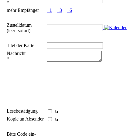
*
mehr Empfänger
+1
+3
+6
Zustelldatum
(leer=sofort)
Titel der Karte
Nachricht
*
Lesebestätigung
Ja
Kopie an Absender
Ja
Bitte Code ein­