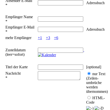
Absender E-Mail
Adressbuch
*
Empfänger Name
*
Empfänger E-Mail
Adressbuch
*
mehr Empfänger
+1
+3
+6
Zustelldatum
(leer=sofort)
Titel der Karte
[optional]
Nachricht
nur Text
*
(Zeilen­
umbrüche
werden
übernommen)
HTML-
Code