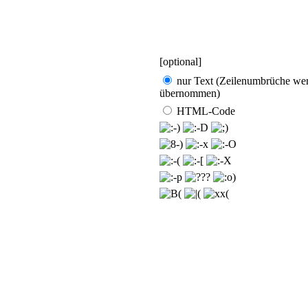
[optional]
nur Text (Zeilen­umbrüche we
übernommen)
HTML-Code