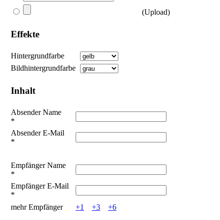
(Upload)
Effekte
Hintergrundfarbe
Bildhintergrundfarbe
Inhalt
Absender Name
*
Absender E-Mail
*
Empfänger Name
*
Empfänger E-Mail
*
mehr Empfänger
+1
+3
+6