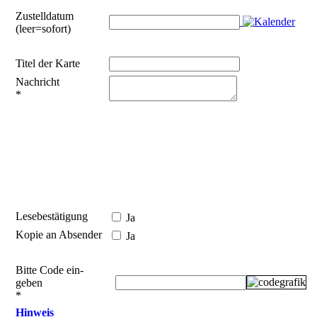
Zustelldatum
(leer=sofort)
Titel der Karte
Nachricht
*
Lesebestätigung
Ja
Kopie an Absender
Ja
Bitte Code ein­
geben
*
Hinweis