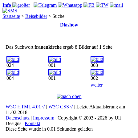
Info
Startseite
>
Reisebilder
> Suche
Diashow
Das Suchwort
frauenkirche
ergab 8 Bilder auf 1 Seite
024
001
003
004
001
002
weiter
W3C HTML 4.01 √
|
W3C CSS √
| Letzte Aktualisierung am
11.02.2018
Datenschutz
|
Impressum
| Copyright © 2003 - 2026 by Uli
Designs |
Kontakt
Diese Seite wurde in 0.01 Sekunden geladen