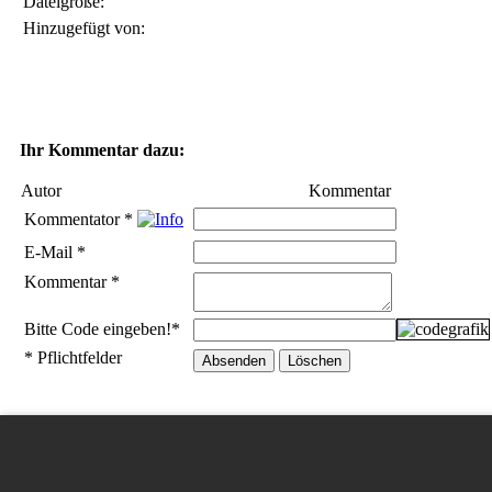
Dateigröße:
Hinzugefügt von:
Ihr Kommentar dazu:
Autor
Kommentar
Kommentator
*
E-Mail
*
Kommentar
*
Bitte Code eingeben!
*
* Pflichtfelder
W3C HTML 4.01 √
|
W3C CSS √
| Letzte Aktualisierung am 16.Ju
Datenschutz
|
Impressum
| Copyright © 2003 - 2026 by Uli Designs