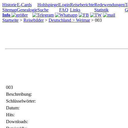
Historie
E-Cards
Hohlspiegel
Login
Reiseberichte
Redewendungen
T
Sitemap
Genealogie
Suche
FAQ
Links
Statistik
G
Info
Startseite
>
Reisebilder
>
Deutschland >
Weimar
> 003
003
Beschreibung:
Schlüsselwörter:
Datum:
Hits:
Downloads: