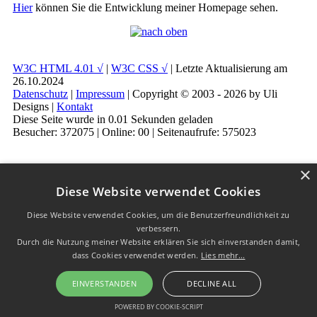
Hier
können Sie die Entwicklung meiner Homepage sehen.
W3C HTML 4.01 √
|
W3C CSS √
| Letzte Aktualisierung am
26.10.2024
Datenschutz
|
Impressum
| Copyright © 2003 - 2026 by Uli
Designs |
Kontakt
Diese Seite wurde in 0.01 Sekunden geladen
Besucher: 372075 | Online: 00 | Seitenaufrufe: 575023
×
Diese Website verwendet Cookies
Diese Website verwendet Cookies, um die Benutzerfreundlichkeit zu
verbessern.
Durch die Nutzung meiner Website erklären Sie sich einverstanden damit,
dass Cookies verwendet werden.
Lies mehr...
EINVERSTANDEN
DECLINE ALL
POWERED BY COOKIE-SCRIPT